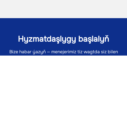
Hyzmatdaşlygy başlalyň
Bize habar ýazyň — menejerimiz tiz wagtda siz bilen
habarlaşar. Taslamalaryňyzy üstünlikli amala aşyrmaga
kömek ederis!
ÝAZMAK
IŞ ORUNLARY
TASLAMALAR