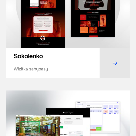
Sokolenko
Wizitka sahypasy