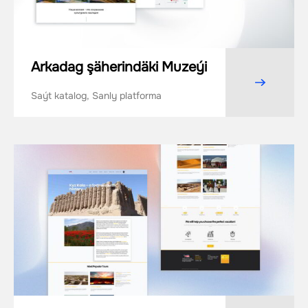
Arkadag şäherindäki Muzeýi
Saýt katalog, Sanly platforma