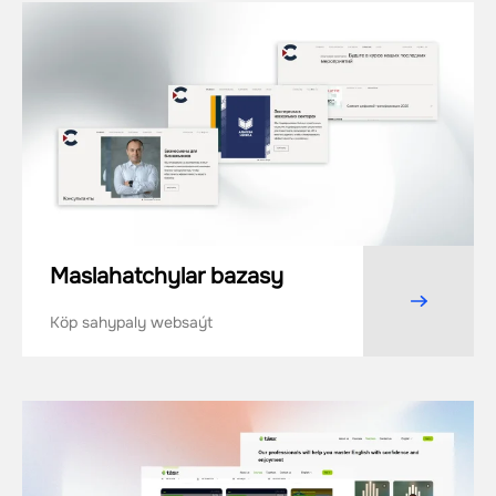
Maslahatchylar bazasy
Köp sahypaly websaýt