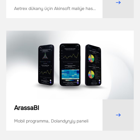
Aetrex dükany üçin Akinsoft maliýe hasap
ulgamyny ornaşdyrmak
ArassaBI
Mobil programma, Dolandyryjy paneli