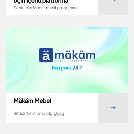
üçin içerki platforma
Sanly platforma, mobil programma
Mäkäm Mebel
Bitrix24-niň ornaşdyrylyşy