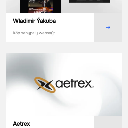
Wladimir Ýakuba
Köp sahypaly websaýt
Aetrex