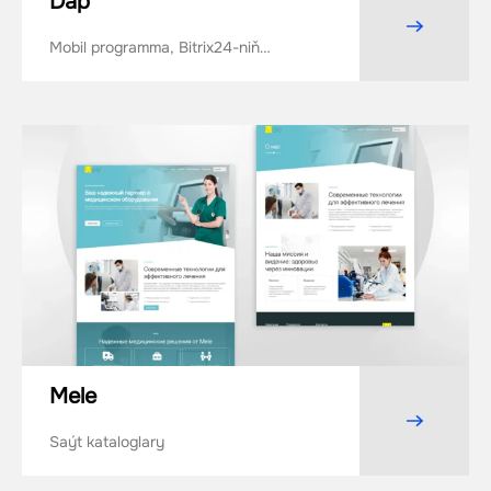
Däp
Mobil programma, Bitrix24-niň
ornaşdyrylyşy
Mele
Saýt kataloglary