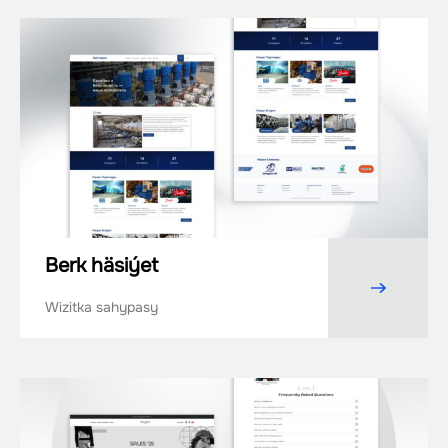
Berk häsiýet
Wizitka sahypasy