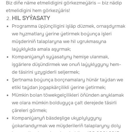
Biz diňe näme etmelidigini görkezmeýäris — biz nädip 
etmelidigini hem görkezýäris!
HIL SYÝASATY
Programma üpjünçiligini işläp düzmek, ornaşdyrmak 
we hyzmatlary ýerine ýetirmek boýunça işleri 
müşderiniň talaplaryna we hil ugrukmasyna 
laýyklykda amala aşyrmak;
Kompaniýanyň syýasatyny hemişe ulanmak, 
işgärlere düşündirmek we onuň laýyklygyny hem-
de täsirini yzygiderli seljermek;
Şertnama boýunça borçnamalary hünär taýdan we 
etiki taýdan jogapkärçilikli ýerine ýetirmek;
Mümkin bolan töwekgelçilikleri öňünden anyklamak 
we olara mümkin boldugyça çalt derejede täsirli 
çäreleri görmek;
Kompaniýanyň bäsdeşlige ukyplylygyny 
ýokarlandyrmak we müşderileriň talaplaryny doly 