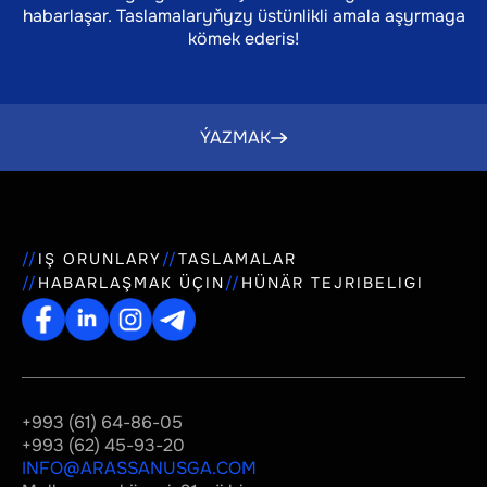
habarlaşar. Taslamalaryňyzy üstünlikli amala aşyrmaga
kömek ederis!
ÝAZMAK
IŞ ORUNLARY
TASLAMALAR
HABARLAŞMAK ÜÇIN
HÜNÄR TEJRIBELIGI
+993 (61) 64-86-05
+993 (62) 45-93-20
INFO@ARASSANUSGA.COM