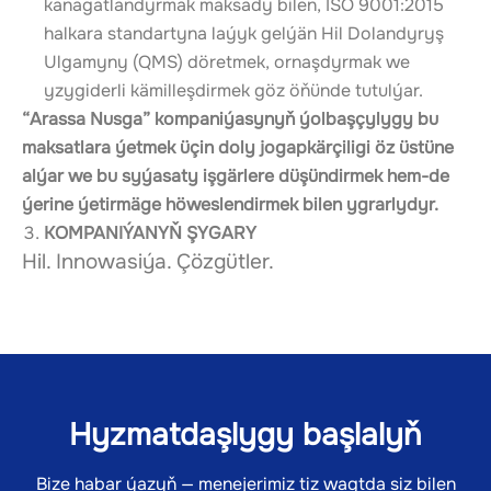
kanagatlandyrmak maksady bilen, ISO 9001:2015 
halkara standartyna laýyk gelýän Hil Dolandyryş 
Ulgamyny (QMS) döretmek, ornaşdyrmak we 
yzygiderli kämilleşdirmek göz öňünde tutulýar.
“Arassa Nusga” kompaniýasynyň ýolbaşçylygy bu 
maksatlara ýetmek üçin doly jogapkärçiligi öz üstüne 
alýar we bu syýasaty işgärlere düşündirmek hem-de 
ýerine ýetirmäge höweslendirmek bilen ygrarlydyr.
KOMPANIÝANYŇ ŞYGARY
Hil. Innowasiýa. Çözgütler.
Hyzmatdaşlygy başlalyň
Bize habar ýazyň — menejerimiz tiz wagtda siz bilen