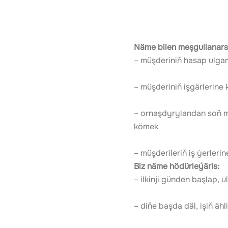
Näme bilen meşgullanar
– müşderiniň hasap ulga
– müşderiniň işgärlerin
– ornaşdyrylandan soň m
kömek
– müşderileriň iş ýerleri
Biz näme hödürleýäris:
– ilkinji günden başlap
– diňe başda däl, işiň ä