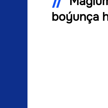
Maglum
boýunça 