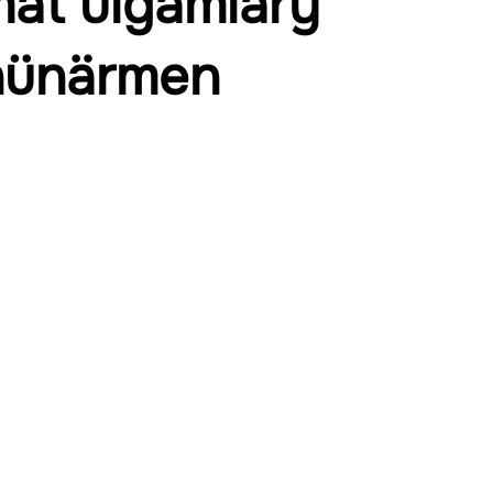
at ulgamlary
hünärmen