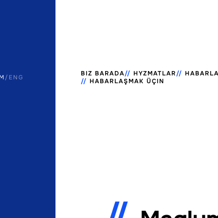
BIZ BARADA
HYZMATLAR
HABARL
M
/
ENG
HABARLAŞMAK ÜÇIN