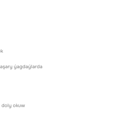
ek
aşary ýagdaýlarda 
a doly okuw