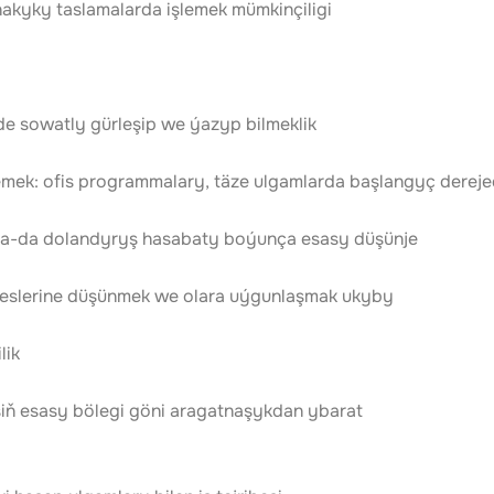
 hakyky taslamalarda işlemek mümkinçiligi
nde sowatly gürleşip we ýazyp bilmeklik
emek: ofis programmalary, täze ulgamlarda başlangyç dereje
k ýa-da dolandyryş hasabaty boýunça esasy düşünje
seslerine düşünmek we olara uýgunlaşmak ukyby
lik
şiň esasy bölegi göni aragatnaşykdan ybarat