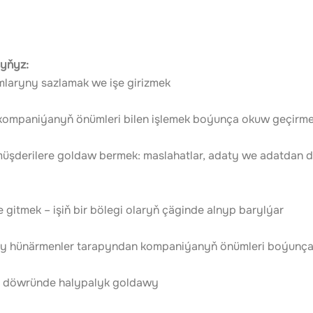
syňyz
:
mlaryny sazlamak we işe girizmek
e kompaniýanyň önümleri bilen işlemek boýunça okuw geçirm
üşderilere goldaw bermek: maslahatlar, adaty we adatdan d
ne gitmek – işiň bir bölegi olaryň çäginde alnyp barylýar
, uly hünärmenler tarapyndan kompaniýanyň önümleri boýunç
hli döwründe halypalyk goldawy