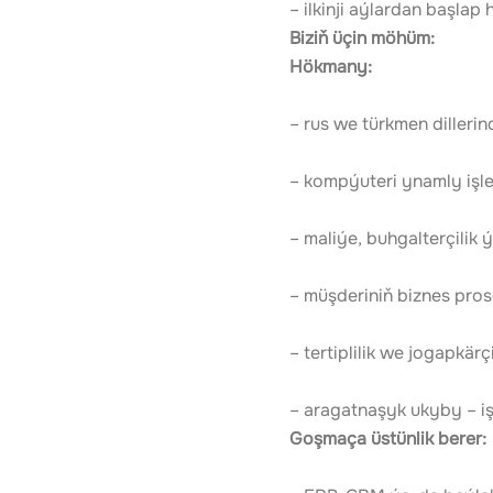
– ilkinji aýlardan başlap
Biziň üçin möhüm:
Hökmany:
– rus we türkmen dilleri
– kompýuteri ynamly işl
– maliýe, buhgalterçili
– müşderiniň biznes pro
– tertiplilik we jogapkärçi
– aragatnaşyk ukyby – i
Goşmaça üstünlik berer: