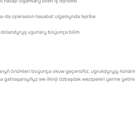
 hasap ulgamlary bilen iş tejribesi
 ýa-da operasion hasabat ulgamynda tejribe
 dolandyryş ugurlary boýunça bilim
yň önümleri boýunça okuw geçersiňiz, ugrukdyryjy hünärmen
 gatnaşarsyňyz we ilkinji özbaşdak wezipeleri ýerine ýetire