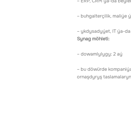
– ERP, CRM ýa-da beýleki
– buhgalterçilik, maliýe
– ykdysadyýet, IT ýa-da
Synag möhleti:
– dowamlylygy: 2 aý
– bu döwürde kompaniýan
ornaşdyryş taslamalaryna