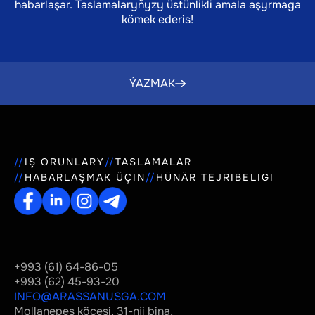
habarlaşar. Taslamalaryňyzy üstünlikli amala aşyrmaga
kömek ederis!
ÝAZMAK
IŞ ORUNLARY
TASLAMALAR
HABARLAŞMAK ÜÇIN
HÜNÄR TEJRIBELIGI
+993 (61) 64-86-05
+993 (62) 45-93-20
INFO@ARASSANUSGA.COM
Mollanepes köçesi, 31-nji bina,