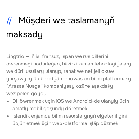
Müşderi we taslamanyň
maksady
Lingtrio — iňlis, fransuz, ispan we rus dillerini 
öwrenmegi hödürleýän, häzirki zaman tehnologiýalary 
we dürli usullary ulanyp, rahat we netijeli okuw 
gurşawyny üpjün edýän innowasion bilim platformasy.
“Arassa Nusga” kompaniýasy özüne aşakdaky 
wezipeleri goýdy:
Dil öwrenmek üçin iOS we Android-de ulanyjy üçin 
amatly mobil goşundy döretmek.
Islendik enjamda bilim resurslarynyň elýeterliligini 
üpjün etmek üçin web-platforma işläp düzmek.