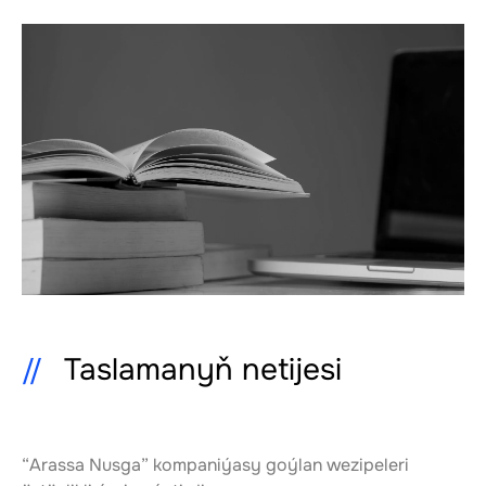
Taslamanyň netijesi
“Arassa Nusga” kompaniýasy goýlan wezipeleri 