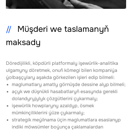
Müşderi we taslamanyň
maksady
Döredijilikli, köpdürli platformaly işewürlik-analitika 
ulgamyny döretmek, onuň kömegi bilen kompaniýa 
ýolbaşçylary aşakda görkezilen işleri edip bilmeli:
maglumatlary amatly görnüşde dessine alyp bilmeli;
açyk we düşnükli hasabatlaryň esasynda gerekli 
dolandyryjylyk çözgütlerini çykarmaly;
işewürlik howplaryny azaldyp, ösmek 
mümkinçiliklerini ýüze çykarmaly;
strategik meýilnama üçin maglumatlara esaslanyp 
indiki möwsümler boýunça çaklamalardan 