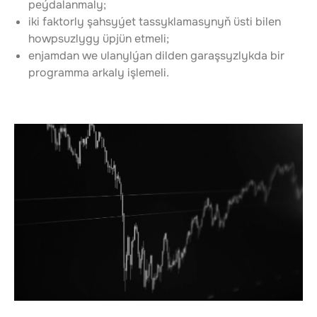
peýdalanmaly;
iki faktorly şahsyýet tassyklamasynyň üsti bilen 
howpsuzlygy üpjün etmeli;
enjamdan we ulanylýan dilden garaşsyzlykda bir 
programma arkaly işlemeli.