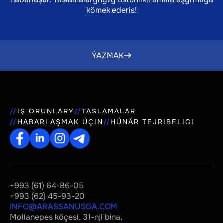
kömek ederis!
ÝAZMAK
IŞ ORUNLARY
TASLAMALAR
HABARLAŞMAK ÜÇIN
HÜNÄR TEJRIBELIGI
+993 (61) 64-86-05
+993 (62) 45-93-20
INFO@ARASSANUSGA.COM
Mollanepes köçesi, 31-nji bina,