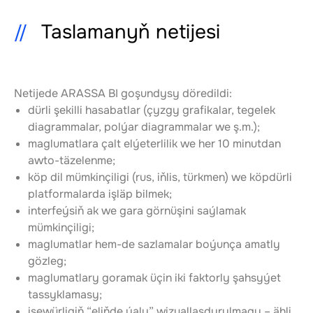
Taslamanyň netijesi
Netijede ARASSA BI goşundysy döredildi:
dürli şekilli hasabatlar (çyzgy grafikalar, tegelek 
diagrammalar, polýar diagrammalar we ş.m.);
maglumatlara çalt elýeterlilik we her 10 minutdan 
awto-täzelenme;
köp dil mümkinçiligi (rus, iňlis, türkmen) we köpdürli 
platformalarda işläp bilmek;
interfeýsiň ak we gara görnüşini saýlamak 
mümkinçiligi;
maglumatlar hem-de sazlamalar boýunça amatly 
gözleg;
maglumatlary goramak üçin iki faktorly şahsyýet 
tassyklamasy;
işewürligiň “eliňde ýaly” wizuallaşdyrylmagy – ähli 