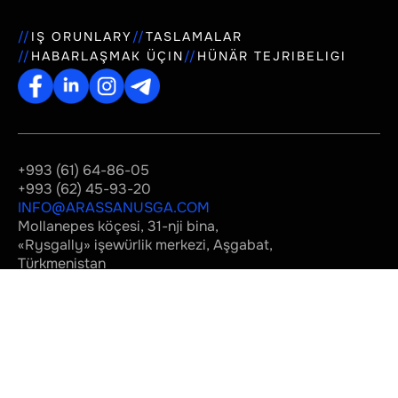
IŞ ORUNLARY
TASLAMALAR
HABARLAŞMAK ÜÇIN
HÜNÄR TEJRIBELIGI
+993 (61) 64-86-05
+993 (62) 45-93-20
INFO@ARASSANUSGA.COM
Mollanepes köçesi, 31-nji bina,
«Rysgally» işewürlik merkezi, Aşgabat,
Türkmenistan
© 2019-2026 «Arassa Nusga»
Gizlinlik syýasaty
Biz tarapdan
döredilen