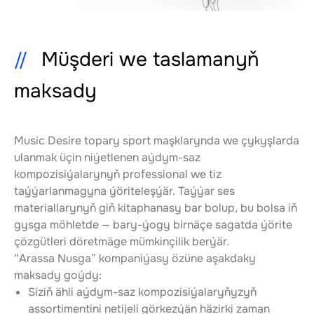
Müşderi we taslamanyň
maksady
Music Desire topary sport maşklarynda we çykyşlarda 
ulanmak üçin niýetlenen aýdym-saz 
kompozisiýalarynyň professional we tiz 
taýýarlanmagyna ýöriteleşýär. Taýýar ses 
materiallarynyň giň kitaphanasy bar bolup, bu bolsa iň 
gysga möhletde — bary-ýogy birnäçe sagatda ýörite 
çözgütleri döretmäge mümkinçilik berýär.
“Arassa Nusga” kompaniýasy özüne aşakdaky 
maksady goýdy:
Siziň ähli aýdym-saz kompozisiýalaryňyzyň 
assortimentini netijeli görkezýän häzirki zaman 