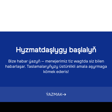
Hyzmatdaşlygy başlalyň
Bize habar ýazyň — menejerimiz tiz wagtda siz bilen
habarlaşar. Taslamalaryňyzy üstünlikli amala aşyrmaga
kömek ederis!
ÝAZMAK