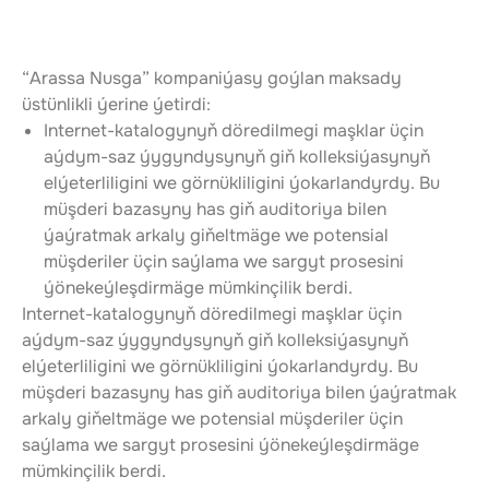
“Arassa Nusga” kompaniýasy goýlan maksady 
üstünlikli ýerine ýetirdi:
Internet-katalogynyň döredilmegi maşklar üçin 
aýdym-saz ýygyndysynyň giň kolleksiýasynyň 
elýeterliligini we görnükliligini ýokarlandyrdy. Bu 
müşderi bazasyny has giň auditoriya bilen 
ýaýratmak arkaly giňeltmäge we potensial 
müşderiler üçin saýlama we sargyt prosesini 
ýönekeýleşdirmäge mümkinçilik berdi.
Internet-katalogynyň döredilmegi maşklar üçin 
aýdym-saz ýygyndysynyň giň kolleksiýasynyň 
elýeterliligini we görnükliligini ýokarlandyrdy. Bu 
müşderi bazasyny has giň auditoriya bilen ýaýratmak 
arkaly giňeltmäge we potensial müşderiler üçin 
saýlama we sargyt prosesini ýönekeýleşdirmäge 
mümkinçilik berdi.