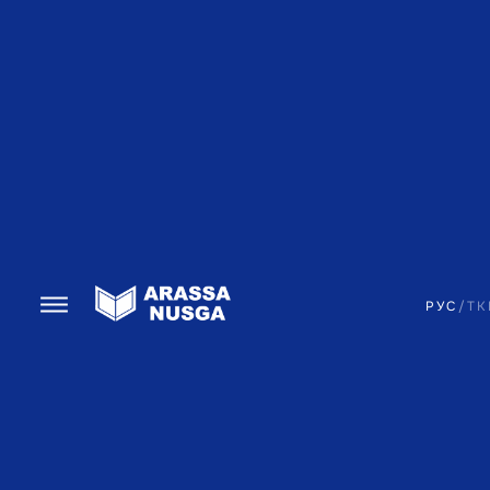
РУС
/
TK