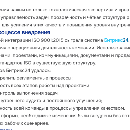
ния важны не только технологическая экспертиза и креат
управляемость задач, прозрачность и чёткая структура ра
й для усиления этих качеств и повышения уровня внутрен
роцессе внедрения
й интеграции ISO 9001:2015 сыграла система 
Битрикс
24
няя операционная деятельность компании. Использовани
чами, проектами, коммуникациями, документами и прода
тандартов ISO в существующую структуру.
в Битрикс24 удалось:
репить регламентные процессы;
ость всех этапов работы над проектами;
нтроль выполнения задач;
нутреннего аудита и постоянного улучшения;
ность всей команды в процессы управления качеством.
атформы, необходимые изменения были внедрены без поте
ых рабочих сценариев.