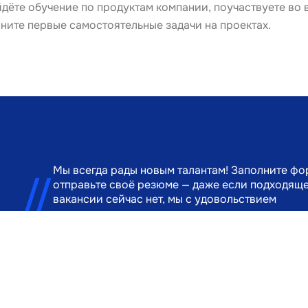
йдёте обучение по продуктам компании, поучаствуете во 
ните первые самостоятельные задачи на проектах.
Мы всегда рады новым талантам! Заполните фо
отправьте своё резюме — даже если подходящ
вакансии сейчас нет, мы с удовольствием
познакомимся с вами и свяжемся, когда появи
возможность для сотрудничества.