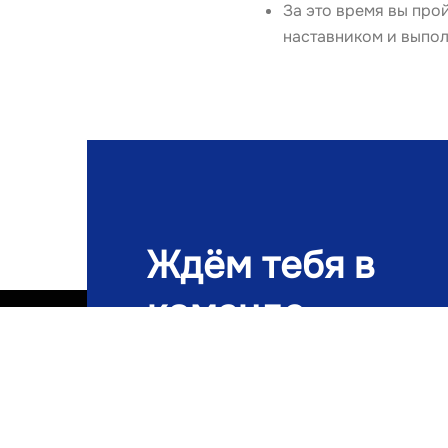
За это время вы про
наставником и выпол
Ждём тебя в
команде