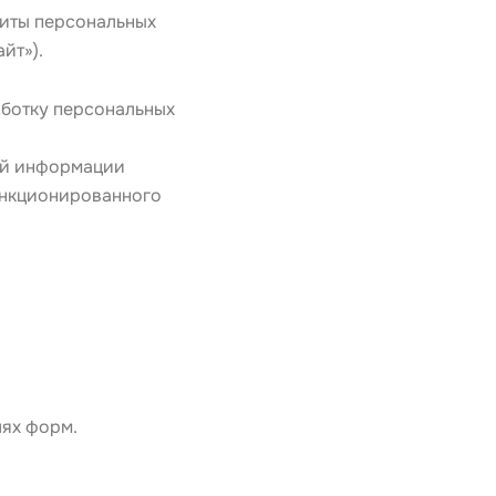
иты персональных 
йт»).
аботку персональных 
й информации 
нкционированного 
лях форм.