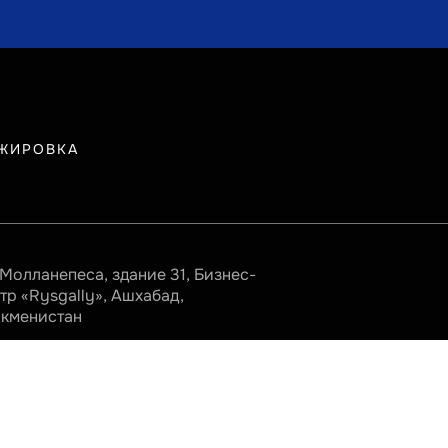
ЖИРОВКА
 Молланепеса, здание 31, Бизнес-
тр «Rysgally», Ашхабад,
ркменистан