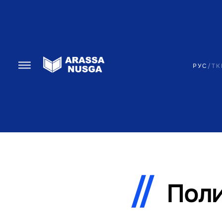
РУС
/
TK
Поли