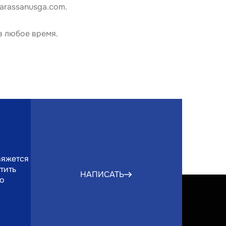
arassanusga.com
.
 любое время. 
вяжется
тить
НАПИСАТЬ
но
Соглаша